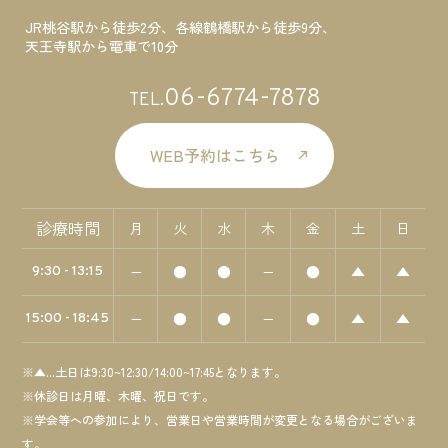
JR桃谷駅から徒歩2分、各線鶴橋駅から徒歩9分、
天王寺駅から電車で10分
06-6774-7878
TEL.
WEB予約はこちら
診療時間
月
火
水
木
金
土
日
−
●
●
−
●
▲
▲
9:30 - 13:15
−
●
●
−
●
▲
▲
15:00 - 18:45
※▲...土日は9:30~12:30/14:00~17:45となります。
※休診日は月曜、木曜、祝日です。
※学会等への参加により、営業日や営業時間が変更となる場合がございま
す。