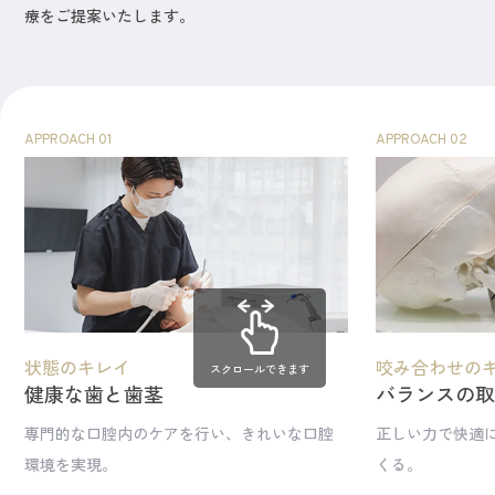
療をご提案いたします。
APPROACH 01
APPROACH 02
状態のキレイ
咬み合わせの
スクロールできます
健康な歯と歯茎
バランスの
専門的な口腔内のケアを行い、きれいな口腔
正しい力で快適
環境を実現。
くる。