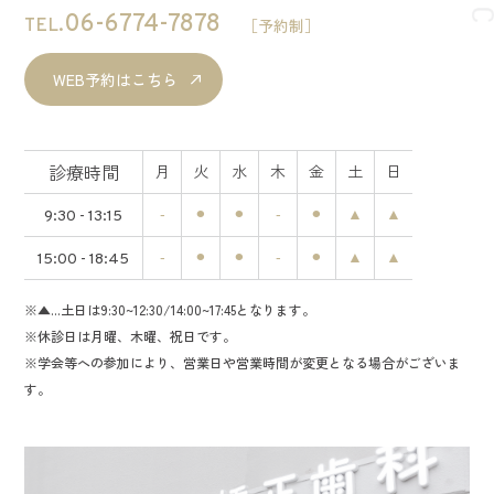
06-6774-7878
TEL.
［予約制］
WEB予約はこちら
診療時間
月
火
水
木
金
土
日
-
⚫︎
⚫︎
-
⚫︎
▲
▲
9:30 - 13:15
-
⚫︎
⚫︎
-
⚫︎
▲
▲
15:00 - 18:45
※▲...土日は9:30~12:30/14:00~17:45となります。
※休診日は月曜、木曜、祝日です。
※学会等への参加により、営業日や営業時間が変更となる場合がございま
す。