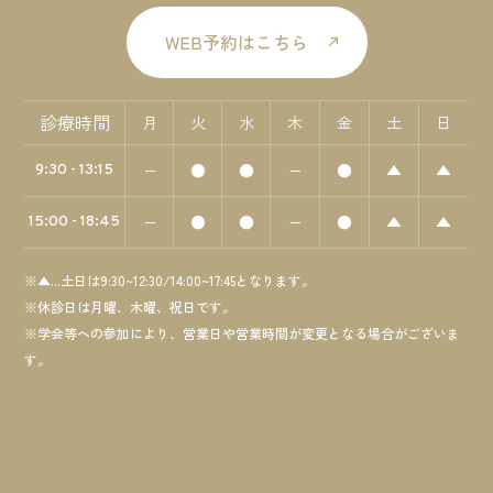
WEB予約はこちら
診療時間
月
火
水
木
金
土
日
−
●
●
−
●
▲
▲
9:30 - 13:15
−
●
●
−
●
▲
▲
15:00 - 18:45
※▲...土日は9:30~12:30/14:00~17:45となります。
※休診日は月曜、木曜、祝日です。
※学会等への参加により、営業日や営業時間が変更となる場合がございま
す。